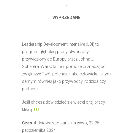
.
WYPRZEDANE
.
Leadership Development Intensive (LDI) to
program głębokiej pracy stworzony i
przywieziony do Europy przez Johna J.
Scherera. Warsztat ten pomoże Ci znacząco
zwiększyć Twój potencjał jako człowieka, a tym
samym również jako przywódcy, rodzica czy
partnera.
Jeśli chcesz dowiedzieć się więcej o tej pracy,
kliknij
TU
.
Czas
: 4-dniowe spotkanie na żywo, 22-25
października 2024