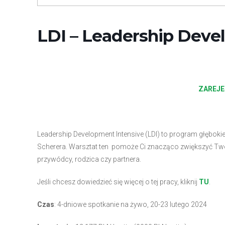
LDI – Leadership Deve
ZAREJE
Leadership Development Intensive (LDI) to program głębokie
Scherera. Warsztat ten pomoże Ci znacząco zwiększyć Twó
przywódcy, rodzica czy partnera.
Jeśli chcesz dowiedzieć się więcej o tej pracy, kliknij
TU
.
Czas
: 4-dniowe spotkanie na żywo, 20-23 lutego 2024