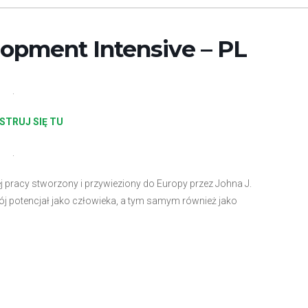
lopment Intensive – PL
.
STRUJ SIĘ TU
.
j pracy stworzony i przywieziony do Europy przez Johna J.
j potencjał jako człowieka, a tym samym również jako