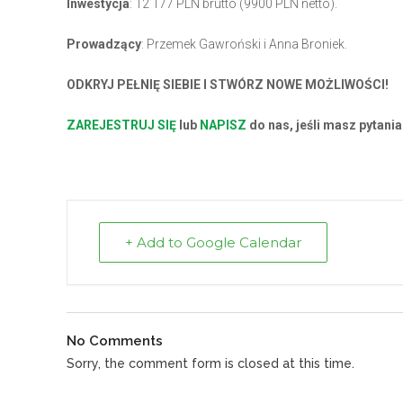
Inwestycja
: 12 177 PLN brutto (9900 PLN netto).
Prowadzący
: Przemek Gawroński i Anna Broniek.
ODKRYJ PEŁNIĘ SIEBIE I STWÓRZ NOWE MOŻLIWOŚCI!
ZAREJESTRUJ SIĘ
lub
NAPISZ
do nas, jeśli masz pytania
+ Add to Google Calendar
No Comments
Sorry, the comment form is closed at this time.