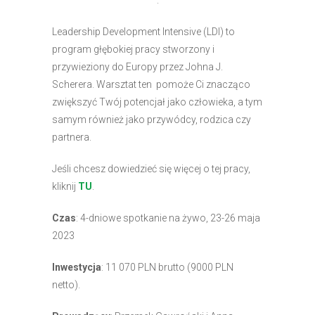
.
Leadership Development Intensive (LDI) to
program głębokiej pracy stworzony i
przywieziony do Europy przez Johna J.
Scherera. Warsztat ten pomoże Ci znacząco
zwiększyć Twój potencjał jako człowieka, a tym
samym również jako przywódcy, rodzica czy
partnera.
Jeśli chcesz dowiedzieć się więcej o tej pracy,
kliknij
TU
.
Czas
: 4-dniowe spotkanie na żywo, 23-26 maja
2023
Inwestycja
: 11 070 PLN brutto (9000 PLN
netto).